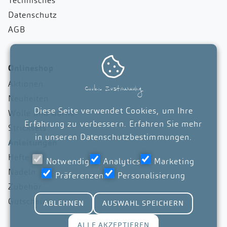
Technisches
Datenschutz
AGB

Onlineshop
Aktionen
Cookie Zustimmung
Neuheiten
Diese Seite verwendet Cookies, um Ihre
Wolle und Garne
Erfahrung zu verbessern. Erfahren Sie mehr
Stricksets
in unseren
Datenschutzbestimmungen
.
Anleitungen
Hefte
Notwendig
Analytics
Marketing
Nadeln
Präferenzen
Personalisierung
Zubehör
Gutscheine
ABLEHNEN
AUSWAHL SPEICHERN
ALLE AKZEPTIEREN