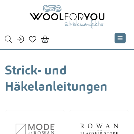





0
Strick- und
Häkelanleitungen