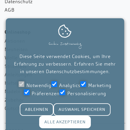
Datenschutz
AGB

Onlineshop
Aktionen
Cookie Zustimmung
Neuheiten
Diese Seite verwendet Cookies, um Ihre
Wolle und Garne
Erfahrung zu verbessern. Erfahren Sie mehr
Stricksets
in unseren
Datenschutzbestimmungen
.
Anleitungen
Hefte
Notwendig
Analytics
Marketing
Nadeln
Präferenzen
Personalisierung
Zubehör
Gutscheine
ABLEHNEN
AUSWAHL SPEICHERN
ALLE AKZEPTIEREN