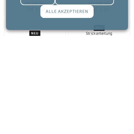
ALLE AKZEPTIEREN
NEU
NEU
Strickanleitung
Strickanleitung
QUINLEY Mütze
FRANKA Fausthandschuhe
901-093-012
901-093-011
CHF 3.50
CHF 3.50