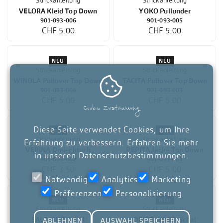

Cookie Zustimmung
NEU
NEU
Strickanleitung
Strickanleitung
Diese Seite verwendet Cookies, um Ihre
OSANNA Jacke
TAYLA Pullover
Erfahrung zu verbessern. Erfahren Sie mehr
901-095-001
901-093-013
CHF 5.00
CHF 5.00
in unseren
Datenschutzbestimmungen
.
Notwendig
Analytics
Marketing
Präferenzen
Personalisierung
ABLEHNEN
AUSWAHL SPEICHERN