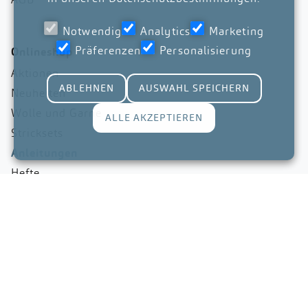
Notwendig
Analytics
Marketing
Präferenzen
Personalisierung
Onlineshop
Aktionen
ABLEHNEN
AUSWAHL SPEICHERN
Neuheiten
Wolle und Garne
ALLE AKZEPTIEREN
Stricksets
Anleitungen
Hefte
Nadeln
Zubehör
Gutscheine
©2026 by creants.com gmbh