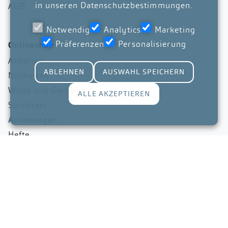
in unseren
Datenschutzbestimmungen
.
AGB
Notwendig
Analytics
Marketing
Präferenzen
Personalisierung
Onlineshop
Aktionen
ABLEHNEN
AUSWAHL SPEICHERN
Neuheiten
Wolle und Garne
ALLE AKZEPTIEREN
Stricksets
Anleitungen
Hefte
Nadeln
Zubehör
Gutscheine
©2026 by creants.com gmbh