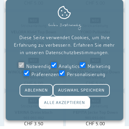

Cookie Zustimmung
Diese Seite verwendet Cookies, um Ihre
Erfahrung zu verbessern. Erfahren Sie mehr
in unseren
Datenschutzbestimmungen
.
Notwendig
Analytics
Marketing
Präferenzen
Personalisierung
ABLEHNEN
AUSWAHL SPEICHERN
NEU
NEU
Strickanleitung
Strickanleitung
ALLE AKZEPTIEREN
OSANNA Jacke
TAYLA Pullover
901-095-001
901-093-013
CHF 5.00
CHF 5.00