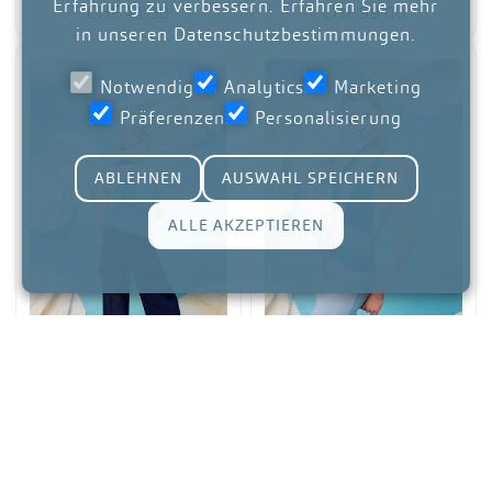
Erfahrung zu verbessern. Erfahren Sie mehr
CHF 41.30
CHF 99.00
in unseren
Datenschutzbestimmungen
.
Notwendig
Analytics
Marketing
Präferenzen
Personalisierung
ABLEHNEN
AUSWAHL SPEICHERN
ALLE AKZEPTIEREN
Strickset
Strickset
Portia Tasche gehäkelt
Ivana Neckholder Top
288-057-001-1
288-056-001-1
CHF 23.70
CHF 31.90