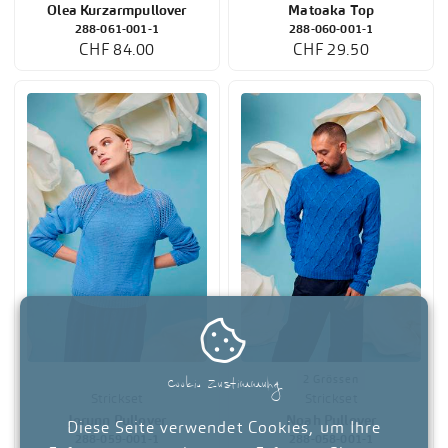
Olea Kurzarmpullover
Matoaka Top
288-061-001-1
288-060-001-1
CHF 84.00
CHF 29.50

Cookie Zustimmung
2 Grössen
Strickset
Strickset
Jorunn Pullover
Noah Pullover
Diese Seite verwendet Cookies, um Ihre
288-059-001-1
288-058-001-1