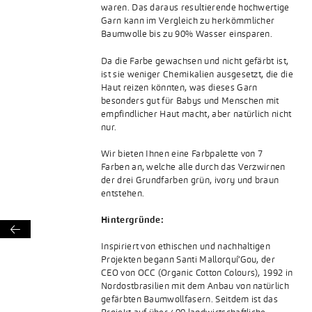
waren. Das daraus resultierende hochwertige
Garn kann im Vergleich zu herkömmlicher
Baumwolle bis zu 90% Wasser einsparen.
Da die Farbe gewachsen und nicht gefärbt ist,
ist sie weniger Chemikalien ausgesetzt, die die
Haut reizen könnten, was dieses Garn
besonders gut für Babys und Menschen mit
empfindlicher Haut macht, aber natürlich nicht
nur.
Wir bieten Ihnen eine Farbpalette von 7
Farben an, welche alle durch das Verzwirnen
der drei Grundfarben grün, ivory und braun
entstehen.
Hintergründe:

Inspiriert von ethischen und nachhaltigen
Projekten begann Santi Mallorquí’Gou, der
CEO von OCC (Organic Cotton Colours), 1992 in
Nordostbrasilien mit dem Anbau von natürlich
gefärbten Baumwollfasern. Seitdem ist das