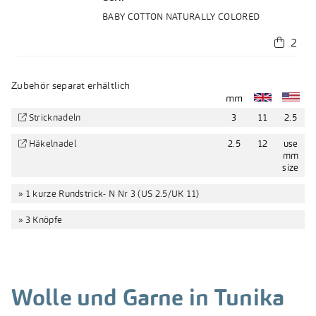
BABY COTTON NATURALLY COLORED
 2
Zubehör separat erhältlich
mm
Stricknadeln
3
11
2.5
Häkelnadel
2.5
12
use
mm
size
» 1 kurze Rundstrick- N Nr 3 (US 2.5/UK 11)
» 3 Knöpfe
Wolle und Garne in Tunika