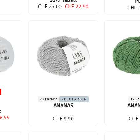
10% Rabatt
P
CHF 25.00
CHF 22.50
CHF 
28 Farben
NEUE FARBEN
17 F
ANANAS
ANA
t
8.55
CHF 9.90
CHF 