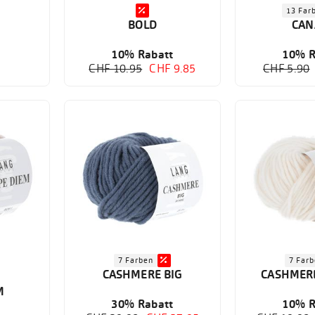
13 Far
BOLD
CAN
10% Rabatt
10% R
CHF 10.95
CHF 9.85
CHF 5.90
7 Farben
7 Far
CASHMERE BIG
CASHMERE
M
30% Rabatt
10% R