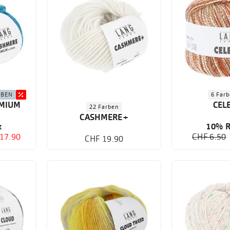
RBEN
6 Far
MIUM
CEL
22 Farben
CASHMERE+
t
10% R
17.90
CHF 6.50
CHF 19.90