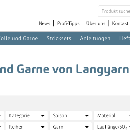
News
Profi-Tipps
Über uns
Kontakt
olle und Garne
Stricksets
Anleitungen
Hef
und Garne von Langyarn