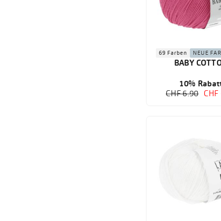
69 Farben
NEUE FA
BABY COTT
10% Rabat
CHF 6.90
CHF 