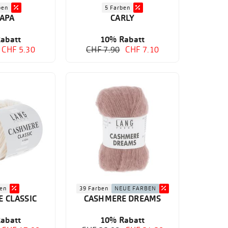
ben
5 Farben
APA
CARLY
abatt
10% Rabatt
CHF 5.30
CHF 7.90
CHF 7.10
ben
39 Farben
NEUE FARBEN
 CLASSIC
CASHMERE DREAMS
abatt
10% Rabatt