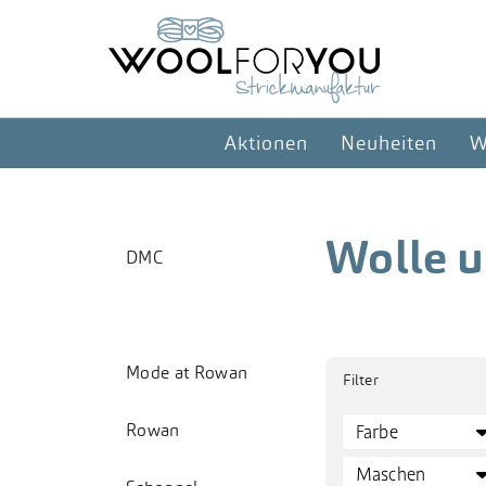
Aktionen
Neuheiten
W
Wolle 
DMC
Langyarns
Mode at Rowan
Filter
Rowan