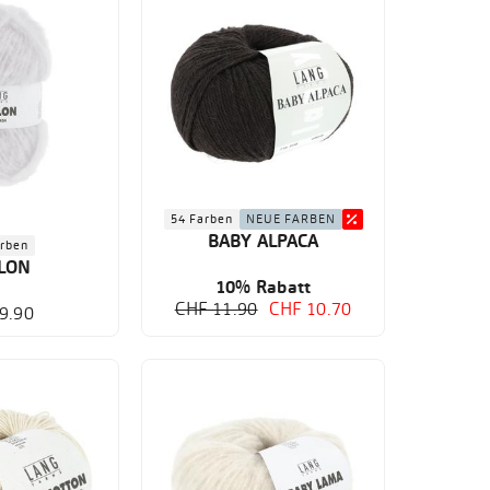
54 Farben
NEUE FARBEN
BABY ALPACA
arben
LON
10% Rabatt
CHF 11.90
CHF 10.70
9.90