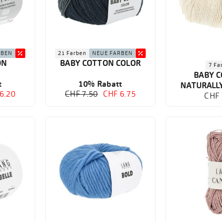
RBEN
21 Farben
NEUE FARBEN
ON
BABY COTTON COLOR
7 Fa
BABY 
t
10% Rabatt
NATURALL
6.20
CHF 7.50
CHF 6.75
CHF 