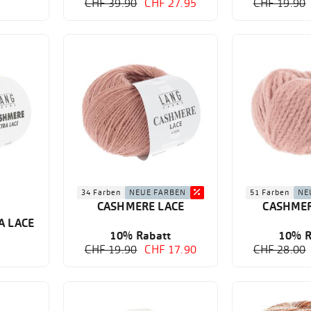
CHF 39.90
CHF 27.95
CHF 19.90
34 Farben
NEUE FARBEN
51 Farben
NE
CASHMERE LACE
CASHMER
A LACE
10% Rabatt
10% R
CHF 19.90
CHF 17.90
CHF 28.00