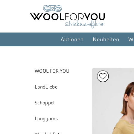
Aktionen
Neuheiten
W
WOOL FOR YOU

LandLiebe
Schoppel
Langyarns