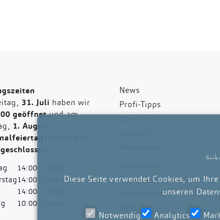
News
ngszeiten
itag,
31. Juli
haben wir
Profi-Tipps
:00 geöffnet
und am
Über uns
ag,
1. August
Kontakt
nalfeiertag)
bleibt der
Newsletter
n
geschlossen
.
Cook
Impressum
ag
14:00 - 18:00
Diese Seite verwendet Cookies, um Ihre
Technisches
stag
14:00 - 18:00
14:00 - 18:00
unseren
Daten
Datenschutz
ag
10:00 - 14:00
AGB
Notwendig
Analytics
Mar