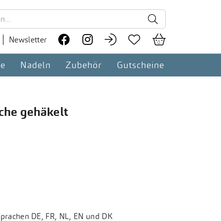





Newsletter
0
te
Nadeln
Zubehör
Gutscheine
che gehäkelt
 Sprachen DE, FR, NL, EN und DK