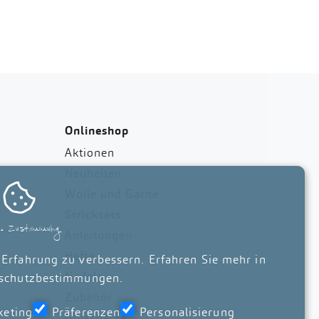
Onlineshop
Aktionen
Neuheiten

Wolle und Garne
Stricksets
ie Zustimmung
Anleitungen
Hefte
 Erfahrung zu verbessern. Erfahren Sie mehr in
Nadeln
schutzbestimmungen
.
Zubehör
keting
Präferenzen
Personalisierung
Gutscheine