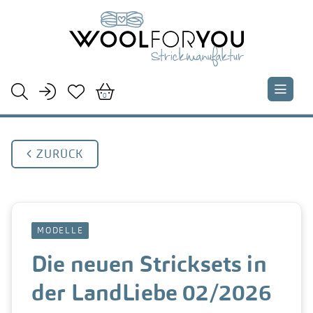





0
 ZURÜCK
MODELLE
Die neuen Stricksets in
der LandLiebe 02/2026