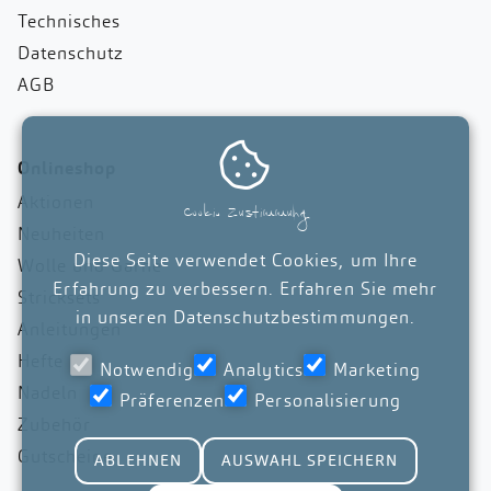
Technisches
Datenschutz
AGB

Onlineshop
Aktionen
Cookie Zustimmung
Neuheiten
Diese Seite verwendet Cookies, um Ihre
Wolle und Garne
Erfahrung zu verbessern. Erfahren Sie mehr
Stricksets
in unseren
Datenschutzbestimmungen
.
Anleitungen
Hefte
Notwendig
Analytics
Marketing
Nadeln
Präferenzen
Personalisierung
Zubehör
Gutscheine
ABLEHNEN
AUSWAHL SPEICHERN