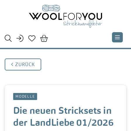





0
 ZURÜCK
MODELLE
Die neuen Stricksets in
der LandLiebe 01/2026